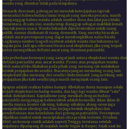
wanita yang diumbar tidak pada tempatnya.
Menarik dicermati, golongan ini menolak keterjajahan tapi tak
menyadari bahwa budaya timur tengah yang mereka percaya, masih
menganggap bahwa wanita adalah sumber dosa dan lalai para lelaki.
Sementara, di satu sisi, wanita tetap dianggap sebagai makhluk lemah
dan tak punya suara. Wanita bukanlah dipertontonkan untuk ruang
publik, namun dinikmati di ruang domestik. Yang mereka bicarakan
adalah aurat perempuan yang dapat membangkitkan nafsu birahi.
Logikanya sumber tragedi syahwat adalah wanita dan bukannya isi
kepala pria. Jadi apa relevansi bicara soal eksploitasi, jika yang terjadi
justru meneguhkan definisi aurat yang dominan patriarkhi.
Ada perbedaan konsepsi yang sangat jauh antara eksploitasi wanita dan
definisi patriarkhi atas aurat wanita. Protes atas penjajahan wanita
lebih natural bila dilakukan pada pihak yang memang tak melakukan
bentuk penjajahan itu sendiri. Ibaratnya jangan menuding orang lain
eksploitatif jika memang diri sendiri diskriminatif. Jangan bilang anti
penjajahan jika kaki sendiri juga masih menginjak orang lain.
Apapun adalah realitas bahwa hampir dibelahan dunia manapun selalu
terjadi eksploitasi terhadap wanita, dan lagi-lagi wanita dibuat “rela”
untuk dieksploitasi. Kapitalisme yang menikah dengan budaya
patriarkhi menganggap bahwa tubuh adalah komoditi. Iklan-iklan di
media massa, kontes cak-ning, kakang-mbakyu, abang-none juga
mengukuhkan ideologi ini. Dan Ini juga bentuk eksploitasi dan
pendefinisian atas keindahan dari golongan patriarkhi. Perempuan
dijadikan simbol untuk menciptakan citra produk tertentu. Di tahun
1960-an konsep cantik adalah seperti Twiggy, terutama setelah
wajahnya dipampang di majalah mode Vogue & Harper. Sejak saat itu