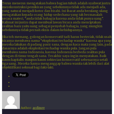
Terus menerus mengatakan bahwa bagian tubuh adalah syahwat justru
merekonstruksi pemikiran yang sebelumnya tidak ada menjadi ada,
yang natural menjadi kotor dan birahi. Ini ibarat anda berulang-ulang
mengatakan kepada orang hidup sederhana yang tak bermasalah
secara materi, “anda tidak bahagia karena anda tidak punya uang”.
Kalimat ini justru dapat membuat lawan bicara anda menciptakan
realitas baru yaitu uang sebagai penyebab bahagia, yang mungkin
sebelumnya tidak pernah eksis dalam kehidupannya.
Jika toh memang, golongan konservatif tadi harus berteriak, tidak usah
kiranya membawa nama “eksploitasi terhadap wanita” karena apa yang
mereka lakukan di padang pasir sana, dengan kaca mata yang lain, pada
dasarnya adalah eksploitasi terhadap wanita pula. Jangan pula
membawa nama Indonesia, karena Indonesia berbeda realitas pula
dengan di timur tengah sana. Terakhir saya ingin menyatakan. Baik
kaum kapitalis maupun kaum sekterian konservatif sebenarnya setali
tiga uang. Mereka hanya menganggap bahwa wanita tak lebih dari alat
objektifikasi seksual bagi laki-laki.
Author:
ardinov