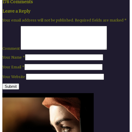
178 Comments
Leave a Reply
Your email address will not be published.
Required fields are marked
*
Comment
Your Name
*
Your Email
*
Your Website