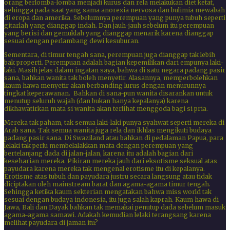
orang berlomba-lomba menjadi kurus dan rela melakukan diet ketat,
sehingga pada saat yang sama anorexia nervosa dan bulimia mewabah
di eropa dan amerika. Sebelumnya perempuan yang punya tubuh seperti
gitarlah yang dianggap indah. Dan jauh-jauh sebelum itu perempuan
yang berisi dan gemuklah yang dianggap menarik karena dianggap
sesuai dengan perlambang dewi kesuburan.
Sementara, di timur tengah sana, perempuan juga dianggap tak lebih
bak properti. Perempuan adalah bagian kepemilikan dari empunya laki-
laki. Masih jelas dalam ingatan saya, bahwa di satu negara padang pasir
sana, bahkan wanita tak boleh menyetir. Alasannya, memperbolehkan
kaum hawa menyetir akan berbanding lurus dengan menurunnya
tingkat keperawanan. Bahkan di sana-pun wanita disarankan untuk
menutup seluruh wajah (dan bukan hanya kepalanya) karena
dikhawatirkan mata si wanita akan terlihat menggoda bagi si pria.
Mereka tak paham, tak semua laki-laki punya syahwat seperti mereka di
Arab sana. Tak semua wanita juga rela dan ikhlas mengikuti budaya
padang pasir sana. Di Swaziland atau bahkan di pedalaman Papua, para
lelaki tak perlu membelalakkan mata dengan perempuan yang
bertelanjang dada di jalan-jalan, karena itu adalah bagian dari
keseharian mereka. Pikiran mereka jauh dari eksotisme seksual atas
payudara karena mereka tak mengenal erotisme itu di kepalanya.
Erotisme atas tubuh dan payudara justru secara langsung atau tidak
diciptakan oleh mainstream barat dan agama-agama timur tengah.
Sehingga ketika kaum sekterian mengatakan bahwa miss world tak
sesuai dengan budaya indonesia, itu juga salah kaprah. Kaum hawa di
Jawa, Bali dan Dayak bahkan tak memakai penutup dada sebelum masuk
agama-agama samawi. Adakah kemudian lelaki terangsang karena
melihat payudara di jaman itu?