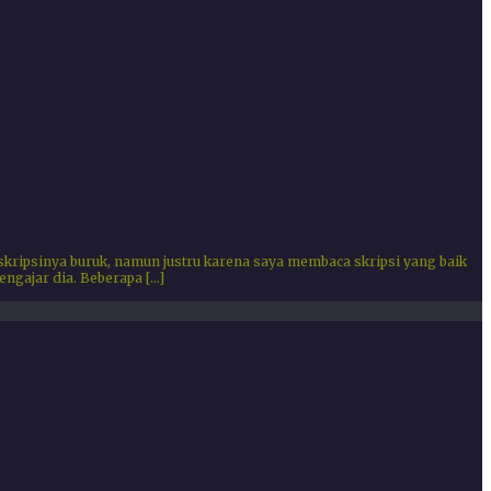
 skripsinya buruk, namun justru karena saya membaca skripsi yang baik
ngajar dia. Beberapa […]