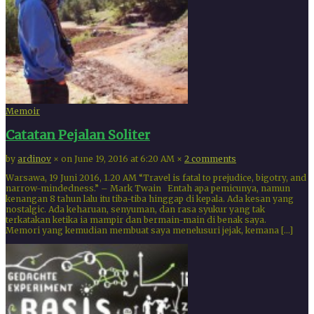
Memoir
Catatan Pejalan Soliter
by
ardinov
×
on June 19, 2016 at 6:20 AM
×
2 comments
Warsawa, 19 Juni 2016, 1.20 AM “Travel is fatal to prejudice, bigotry, and
narrow-mindedness.” – Mark Twain Entah apa pemicunya, namun
kenangan 8 tahun lalu itu tiba-tiba hinggap di kepala. Ada kesan yang
nostalgic. Ada keharuan, senyuman, dan rasa syukur yang tak
terkatakan ketika ia mampir dan bermain-main di benak saya.
Memori yang kemudian membuat saya menelusuri jejak, kemana […]