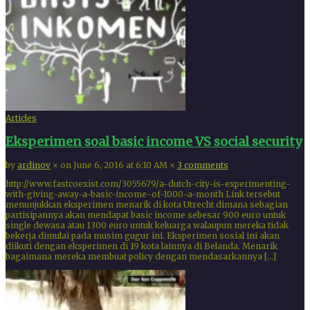
Articles
Eksperimen soal basic income VS social security
by
ardinov
×
on June 6, 2016 at 6:10 AM
×
3 comments
http://www.fastcoexist.com/3055679/a-dutch-city-is-experimenting-
with-giving-away-a-basic-income-of-1000-a-month Link tersebut
menunjukkan eksperimen menarik di kota Utrecht dimana sebagian
partisipannya akan mendapat basic income sebesar 900 euro untuk
single dewasa atau 1300 euro untuk keluarga walaupun mereka tidak
bekerja dimulai pada musim gugur ini. Eksperimen sosial ini akan
diikuti dengan eksperimen di 19 kota lainnya di Belanda. Menarik
bagaimana mereka membuat policy dengan mendasarkannya […]