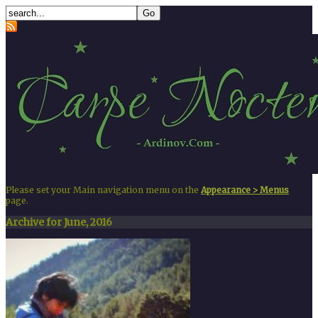
Please set your Main navigation menu on the
Appearance > Menus
page.
Archive for June, 2016